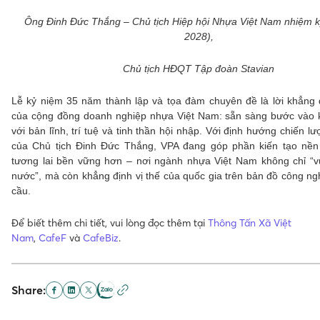
Ông Đinh Đức Thắng – Chủ tịch Hiệp hội Nhựa Việt Nam nhiệm kỳ
2028),
Chủ tịch HĐQT Tập đoàn Stavian
Lễ kỷ niệm 35 năm thành lập và tọa đàm chuyên đề là lời khẳng
của cộng đồng doanh nghiệp nhựa Việt Nam: sẵn sàng bước vào 
với bản lĩnh, trí tuệ và tinh thần hội nhập. Với định hướng chiến l
của Chủ tịch Đinh Đức Thắng, VPA đang góp phần kiến tạo nền
tương lai bền vững hơn – nơi ngành nhựa Việt Nam không chỉ “v
nước”, mà còn khẳng định vị thế của quốc gia trên bản đồ công ng
cầu.
Để biết thêm chi tiết, vui lòng đọc thêm tại
Thông Tấn Xã Việt
Nam
,
CafeF
và
CafeBiz
.
Share: