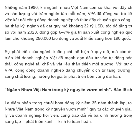
Những năm 1990, khi ngành nhựa Việt Nam còn sơ khai với dây c
và sản lượng vài trăm nghìn tấn mỗi năm, VPA đã đóng vai trò ti
việc kết nối cộng đồng doanh nghiệp và thúc đẩy chuyển giao công
ba thập kỷ, ngành đã đạt quy mô khoảng 32 tỷ USD, tốc độ tăng 
so với năm 2023, đóng góp 6–7% giá trị sản xuất công nghiệp quốc
làm cho khoảng 250.000 lao động và xuất khẩu sang hơn 190 quốc 
Sự phát triển của ngành không chỉ thể hiện ở quy mô, mà còn ở
triển khi doanh nghiệp Việt đã mạnh dạn đầu tư vào tự động hóa,
thái, công nghệ tái chế và vật liệu thân thiện môi trường. Với sự
VPA, cộng đồng doanh nghiệp đang chuyển dịch từ tăng trưởng 
sang chất lượng, hướng tới giá trị phát triển bền vững dài hạn.
“Ngành Nhựa Việt Nam trong kỷ nguyên vươn mình”: Bản lề ch
Là điểm nhấn trong chuỗi hoạt động kỷ niệm 35 năm thành lập, 
Nhựa Việt Nam trong kỷ nguyên vươn mình” quy tụ các chuyên gia
lý và doanh nghiệp hội viên, cùng trao đổi về ba định hướng trọn
sáng tạo – phát triển xanh – kinh tế tuần hoàn.