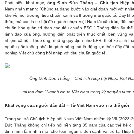
Phát biểu khai mạc,
ông Đinh Đức Thắng – Chủ tịch Hiệp h
Nam
nhấn mạnh: “Chúng ta đang bước vào giai đoạn mới với nhiề
khe về môi trường, tiêu chuẩn xanh và thương mại quốc tế. Đây khô
thức, mà còn là cơ hội để ngành nhựa Việt Nam tái cấu trúc, đổi m
chuẩn hóa quản trị theo các tiêu chuẩn ESG.” Thông điệp ấy thể hi
lãnh đạo của ông, hướng đến phát triển thực chất, bền vững và
nhiệm xã hội. Theo ông, những quy định như EPR, thiết kế sinh thá
nguồn gốc không phải là gánh nặng mà là động lực thúc đẩy đổi m
nghiệp Việt chủ động hội nhập với tiêu chuẩn quốc tế.
Ông Đinh Đức Thắng – Chủ tịch Hiệp hội Nhựa Việt N
tại toạ đàm “Ngành Nhựa Việt Nam trong kỷ nguyên vươn 
Khát vọng của người dẫn dắt – Từ Việt Nam vươn ra thế giới
Trong vai trò Chủ tịch Hiệp hội Nhựa Việt Nam nhiệm kỳ VII (2023-
Đức Thắng không chỉ tiếp nối nền tảng 35 năm của các thế hệ đi
định hình tầm nhìn mới cho toàn ngành. Bên cạnh vai trò tại Hiệp h