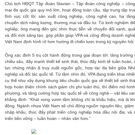
Chủ tịch HĐQT Tập đoàn Stavian – Tập đoàn công nghiệp – công
mại đa quốc gia quy mô lớn, hoạt động toàn cầu, tập trung tập tru
lĩnh vực cốt lõi: sản xuất công nghiệp, công nghệ cao, hạ tần
chuyển dịch năng lượng, thương mại và đầu tư. Từ kinh nghiệm đ
nghiệp, ông mang đến góc nhìn thực tiễn về chuyển đổi xanh, quả
và đổi mới sáng tạo, góp phần giúp VPA và cộng đồng doanh ngh
Việt Nam định hình rõ hơn hướng đi chiến lược trong kỷ nguyên hội
Ông xác định 5 trụ cột hành động trong giai đoạn tới: tăng trưởng
chiều sâu, đẩy mạnh thiết kế sinh thái, thúc đẩy kinh tế tuần hoàn
lực chứng nhận & truy xuất nguồn gốc, hợp tác đa bên giữa Nh
nghiệp và đối tác quốc tế. Từ tầm nhìn đó, VPA đang triển khai nhi
cụ thể như xây dựng khung tiêu chuẩn quốc gia về thiết kế sinh th
hợp hoàn thiện chính sách giảm chi phí tuân thủ, thí điểm mô hình 
phương, và tăng cường hợp tác quốc tế về công nghệ – vật liệu x
khẳng định: “Khát vọng vươn tầm không chỉ là khẩu hiệu, mà là lờ
động. Ngành nhựa Việt Nam sẽ chủ động nguồn nguyên liệu, giảm
nhập khẩu, thúc đẩy phát triển công nghiệp hóa dầu nội địa, và 
triển bền vững – tuần hoàn – nhân văn hơn.”