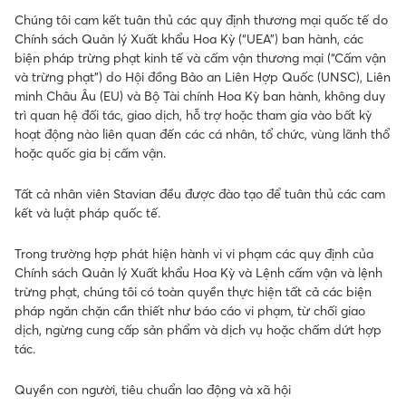
Chúng tôi cam kết tuân thủ các quy định thương mại quốc tế do
Chính sách Quản lý Xuất khẩu Hoa Kỳ (“UEA”) ban hành, các
biện pháp trừng phạt kinh tế và cấm vận thương mại (“Cấm vận
và trừng phạt”) do Hội đồng Bảo an Liên Hợp Quốc (UNSC), Liên
minh Châu Âu (EU) và Bộ Tài chính Hoa Kỳ ban hành, không duy
trì quan hệ đối tác, giao dịch, hỗ trợ hoặc tham gia vào bất kỳ
hoạt động nào liên quan đến các cá nhân, tổ chức, vùng lãnh thổ
hoặc quốc gia bị cấm vận.
Tất cả nhân viên Stavian đều được đào tạo để tuân thủ các cam
kết và luật pháp quốc tế.
Trong trường hợp phát hiện hành vi vi phạm các quy định của
Chính sách Quản lý Xuất khẩu Hoa Kỳ và Lệnh cấm vận và lệnh
trừng phạt, chúng tôi có toàn quyền thực hiện tất cả các biện
pháp ngăn chặn cần thiết như báo cáo vi phạm, từ chối giao
dịch, ngừng cung cấp sản phẩm và dịch vụ hoặc chấm dứt hợp
tác.
Quyền con người, tiêu chuẩn lao động và xã hội