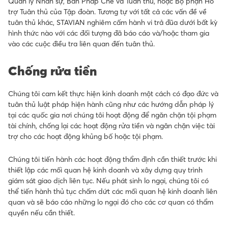
Quản lý Nhân sự, Ban Pháp Chế và Tuân thủ, hoặc Bộ phận Hỗ
trợ Tuân thủ của Tập đoàn. Tương tự với tất cả các vấn đề về
tuân thủ khác, STAVIAN nghiêm cấm hành vi trả đũa dưới bất kỳ
hình thức nào với các đối tượng đã báo cáo và/hoặc tham gia
vào các cuộc điều tra liên quan đến tuân thủ.
Chống rửa tiền
Chúng tôi cam kết thực hiện kinh doanh một cách có đạo đức và
tuân thủ luật pháp hiện hành cũng như các hướng dẫn pháp lý
tại các quốc gia nơi chúng tôi hoạt động để ngăn chặn tội phạm
tài chính, chống lại các hoạt động rửa tiền và ngăn chặn việc tài
trợ cho các hoạt động khủng bố hoặc tội phạm.
Chúng tôi tiến hành các hoạt động thẩm định cần thiết trước khi
thiết lập các mối quan hệ kinh doanh và xây dựng quy trình
giám sát giao dịch liên tục. Nếu phát sinh lo ngại, chúng tôi có
thể tiến hành thủ tục chấm dứt các mối quan hệ kinh doanh liên
quan và sẽ báo cáo những lo ngại đó cho các cơ quan có thẩm
quyền nếu cần thiết.