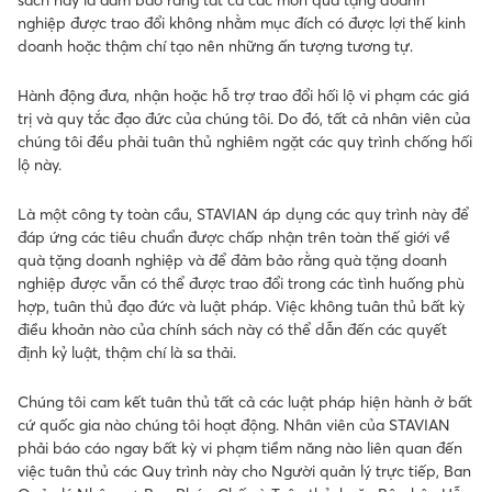
sách này là đảm bảo rằng tất cả các món quà tặng doanh
nghiệp được trao đổi không nhằm mục đích có được lợi thế kinh
doanh hoặc thậm chí tạo nên những ấn tượng tương tự.
Hành động đưa, nhận hoặc hỗ trợ trao đổi hối lộ vi phạm các giá
trị và quy tắc đạo đức của chúng tôi. Do đó, tất cả nhân viên của
chúng tôi đều phải tuân thủ nghiêm ngặt các quy trình chống hối
lộ này.
Là một công ty toàn cầu, STAVIAN áp dụng các quy trình này để
đáp ứng các tiêu chuẩn được chấp nhận trên toàn thế giới về
quà tặng doanh nghiệp và để đảm bảo rằng quà tặng doanh
nghiệp được vẫn có thể được trao đổi trong các tình huống phù
hợp, tuân thủ đạo đức và luật pháp. Việc không tuân thủ bất kỳ
điều khoản nào của chính sách này có thể dẫn đến các quyết
định kỷ luật, thậm chí là sa thải.
Chúng tôi cam kết tuân thủ tất cả các luật pháp hiện hành ở bất
cứ quốc gia nào chúng tôi hoạt động. Nhân viên của STAVIAN
phải báo cáo ngay bất kỳ vi phạm tiềm năng nào liên quan đến
việc tuân thủ các Quy trình này cho Người quản lý trực tiếp, Ban