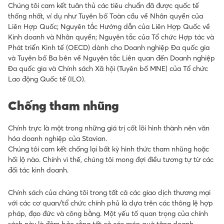
Chúng tôi cam kết tuân thủ các tiêu chuẩn đã được quốc tế
thống nhất, ví dụ như Tuyên bố Toàn cầu về Nhân quyền của
Liên Hợp Quốc; Nguyên tắc Hướng dẫn của Liên Hợp Quốc về
Kinh doanh và Nhân quyền; Nguyên tắc của Tổ chức Hợp tác và
Phát triển Kinh tế (OECD) dành cho Doanh nghiệp Đa quốc gia
và Tuyên bố Ba bên về Nguyên tắc Liên quan đến Doanh nghiệp
Đa quốc gia và Chính sách Xã hội (Tuyên bố MNE) của Tổ chức
Lao động Quốc tế (ILO).
Chống tham nhũng
Chính trực là một trong những giá trị cốt lõi hình thành nên văn
hóa doanh nghiệp của Stavian.
Chúng tôi cam kết chống lại bất kỳ hình thức tham nhũng hoặc
hối lộ nào. Chính vì thế, chúng tôi mong đợi điều tương tự từ các
đối tác kinh doanh.
Chính sách của chúng tôi trong tất cả các giao dịch thương mại
với các cơ quan/tổ chức chính phủ là dựa trên các thông lệ hợp
pháp, đạo đức và công bằng. Một yếu tố quan trọng của chính