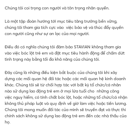
Chúng tôi coi trọng con người và tôn trọng nhân quyền.
Là một tập đoàn hướng tới mục tiêu tăng trưởng bền vững,
chúng tôi tham gia tích cực vào việc bảo vệ và thúc đẩy quyền
con người cũng như sự an lạc của mọi người.
Điều đó có nghĩa chúng tôi đảm bảo STAVIAN không tham gia
vào việc bóc lột trẻ em và đặt mục tiêu hành động để chấm dứt
tình trạng này bằng tối đa khả năng của chúng tôi.
Đây cũng là những điều kiện bắt buộc của chúng tôi khi xây
dựng các mối quan hệ đối tác hoặc các mối quan hệ kinh doanh
khác. Chúng tôi sẽ từ chối hợp tác với bất kỳ tổ chức/cá nhân
nào sử dụng lao động trẻ em ở mọi lứa tuổi cho những công
việc nguy hiểm, có tính chất bóc lột, hoặc những tổ chức/cá nhận
không thủ pháp luật và quy định về giờ làm việc hoặc tiền lương.
Chúng tôi mong muốn đối tác của mình sẽ truyền đạt và thực thi
chính sách không sử dụng lao động trẻ em đến các nhà thầu của
họ.