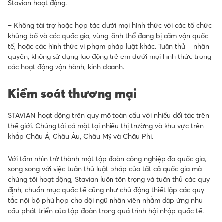
Stavian hoạt động.
– Không tài trợ hoặc hợp tác dưới mọi hình thức với các tổ chức
khủng bố và các quốc gia, vùng lãnh thổ đang bị cấm vận quốc
tế, hoặc các hình thức vi phạm pháp luật khác. Tuân thủ nhân
quyền, không sử dụng lao động trẻ em dưới mọi hình thức trong
các hoạt động vận hành, kinh doanh.
Kiểm soát thương mại
STAVIAN hoạt động trên quy mô toàn cầu với nhiều đối tác trên
thế giới. Chúng tôi có mặt tại nhiều thị trường và khu vực trên
khắp Châu Á, Châu Âu, Châu Mỹ và Châu Phi.
Với tầm nhìn trở thành một tập đoàn công nghiệp đa quốc gia,
song song với việc tuân thủ luật pháp của tất cả quốc gia mà
chúng tôi hoạt động, Stavian luôn tôn trọng và tuân thủ các quy
định, chuẩn mực quốc tế cũng như chủ động thiết lập các quy
tắc nội bộ phù hợp cho đội ngũ nhân viên nhằm đáp ứng nhu
cầu phát triển của tập đoàn trong quá trình hội nhập quốc tế.