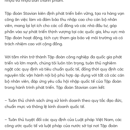
nhựa và nhựa bán thành phẩm.
Tập đoàn Stavian kiên định phát triển bền vững, tạo ra hàng vạn
công ăn việc làm và đảm bảo thu nhập cao cho cán bộ nhân
viên, mang lại lợi ích cho các cổ đông và các nhà đầu tư, góp
phần vào sự phát triển thịnh vượng tại các quốc gia, khu vực mà
Tập đoàn hoạt động, tích cực tham gia bảo vệ môi trường và có
trách nhiệm cao với cộng đồng.
Với tầm nhìn trở thành Tập đoàn công nghiệp đa quốc gia phát
triển và lớn mạnh, chúng tôi luôn tôn trọng, tuân thủ nghiêm
ngặt các quy định và tiêu chuẩn quốc tế, đồng thời quy định các
nguyên tắc vận hành nội bộ phù hợp áp dụng với tất cả các cán
bộ nhân viên, đáp ứng yêu cầu hội nhập quốc tế của Tập đoàn
trong hành trình phát triển. Tập đoàn Stavian cam kết:
– Tuân thủ chính sách ứng xử kinh doanh theo quy tắc đạo đức,
chuẩn mực và thông lệ kinh doanh quốc tế.
– Tuân thủ tuyệt đối các quy định của Luật pháp Việt Nam, các
công ước quốc tế và luật pháp của nước sở tại nơi Tập đoàn