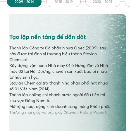
2009 - 2014
2015 - 2019
2020 - 2025
Tạo lập nền tảng để dẫn dắt
Thành lập Công ty Cổ phần Nhựa Opec (2009), sau
này được tái định vị thương hiệu thành Stavian
Chemical.
Xây dựng, vận hành Nhà máy 01 ở Hưng Yên và Nhà
máy 02 tại Hải Dương, chuyên sản xuất bao bì nhựa
tự hủy sinh học.
Stavian Chemical trở thành Nhà phân phối hạt nhựa
số 01 Việt Nam (2014).
Thành lập những chi nhánh nước ngoài đầu tiên tại
khu vực Đông Nam Á.
Mở
rộng
hoạt
động
kinh
doanh
sang
mảng
Phân
phối
,
Thương
mại
giấy
và
bột
giấy
(
Stavian
Pulp & Paper).