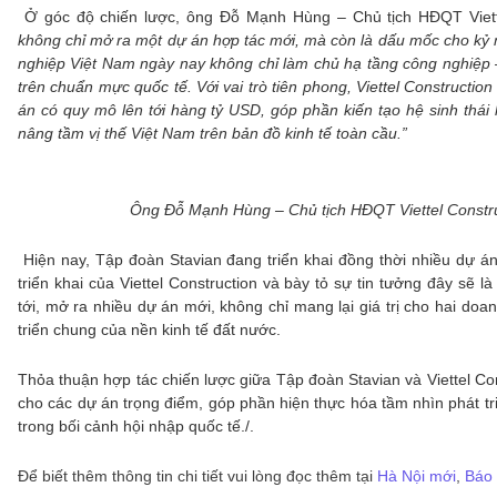
Ở góc độ chiến lược, ông Đỗ Mạnh Hùng – Chủ tịch HĐQT Viet
không chỉ mở ra một dự án hợp tác mới, mà còn là dấu mốc cho k
nghiệp Việt Nam ngày nay không chỉ làm chủ hạ tầng công nghiệp 
trên chuẩn mực quốc tế. Với vai trò tiên phong, Viettel Constructio
án có quy mô lên tới hàng tỷ USD, góp phần kiến tạo hệ sinh thái 
nâng tầm vị thế Việt Nam trên bản đồ kinh tế toàn cầu.”
Ông Đỗ Mạnh Hùng – Chủ tịch HĐQT Viettel Construc
Hiện nay, Tập đoàn Stavian đang triển khai đồng thời nhiều dự á
triển khai của Viettel Construction và bày tỏ sự tin tưởng đây sẽ 
tới, mở ra nhiều dự án mới, không chỉ mang lại giá trị cho hai do
triển chung của nền kinh tế đất nước.
Thỏa thuận hợp tác chiến lược giữa Tập đoàn Stavian và Viettel C
cho các dự án trọng điểm, góp phần hiện thực hóa tầm nhìn phát t
trong bối cảnh hội nhập quốc tế./.
Để biết thêm thông tin chi tiết vui lòng đọc thêm tại
Hà Nội mới
,
Báo 