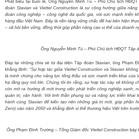
Phát biểu tại buổi lễ, Ông Nguyễn Minh Tú – Phó Chủ tịch HĐQT
đoàn Stavian và Viettel Construction là sự cộng hưởng giữa năng
đoàn công nghiệp – công nghệ đa quốc gia, với sức mạnh triển k
hàng đầu Việt Nam. Đây là nền tảng vững chắc để hai bên hiện thực 
– xã hội bền vững, đồng thời góp phần nâng cao vị thế của doanh ngh
Ông Nguyễn Minh Tú – Phó Chủ tịch HĐQT Tập đoà
Đáp lại những chia sẻ từ đại diện Tập đoàn Stavian, ông Phạm Đ
khẳng định:
“Sự hợp tác giữa Viettel Construction và Stavian không 
là minh chứng cho năng lực tổng thầu và sức mạnh triển khai của V
hạ tầng quy mô lớn. Chúng tôi tin rằng, sự hợp tác này sẽ không ch
còn mở ra hướng đi mới trong việc phát triển công nghiệp xanh,
quản trị, vận hành. Với tinh thần phụng sự và năng lực triển khai 
hành cùng Stavian để kiến tạo nên những giá trị mới, góp phần h
Zero) vào năm 2050 và khẳng định vị thế thương hiệu Việt trên trườ
Ông Phạm Đình Trường – Tổng Giám đốc Viettel Construction bày tỏ