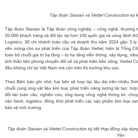
Tập đoàn Stavian và Viettel Construction ký 
Tập đoàn Stavian là Tập đoàn công nghiệp – công nghệ, thương mạ
20.000 khách hàng và đối tác tại hơn 100 quốc gia và vùng lãnh t
Logistics, 30 chi nhánh toàn cầu và doanh thu năm 2024 gần 3 tỷ U
nền móng cho sự phát triển của Tập đoàn Viettel, hiện là Tổng Côn
toàn bộ chuỗi giá trị hạ tầng – từ hạ tầng viễn thông, xây dựng, năng
tinh thần tiên phong chuyển đổi số và phát triển bền vững, Viettel 
đầu không chỉ tại Việt Nam mà còn trên thị trường khu vực.
Theo Biên bản ghi nhớ, hai bên sẽ hợp tác lâu dài trên nhiều lĩ
chuỗi cung ứng vật liệu kim loại; phát triển năng lượng tái tạo; hợp
đối tác toàn cầu; nghiên cứu, ứng dụng công nghệ thông tin, chuyể
vận hành, logistics; đồng thời phát triển các sản phẩm kim loại x
bảo vệ môi trường.
Tập đoàn Stavian và Viettel Construction ký kết Hợp đồng xây dự
Yên