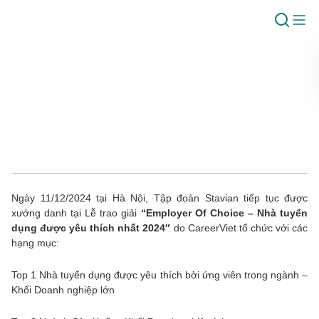
Tập đoàn Stavian lọt Top 1 Nhà Tuyển dụng
được yêu thích năm 2024 bởi ứng viên ngành
Sản xuất bình chọn bởi Career Việt
Thứ Năm, 23/01/2025
Ngày 11/12/2024 tại Hà Nội, Tập đoàn Stavian tiếp tục được
xướng danh tại Lễ trao giải
“Employer Of Choice – Nhà tuyển
dụng được yêu thích nhất 2024″
do CareerViet tổ chức với các
hạng mục:
Top 1 Nhà tuyển dụng được yêu thích bởi ứng viên trong ngành –
Khối Doanh nghiệp lớn