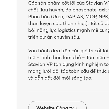
Các sản phẩm cốt lõi của Stavian V
chất (lưu huỳnh, đá phosphate, axit
Phân bón (Urea, DAP, AS, MOP, NPK),
than luyện cốc, than nhiệt). Tất cả
bởi năng lực logistics mạnh mẽ cùn
triển dự án chuyên sâu.
Vận hành dựa trên các giá trị cốt lõi
tuệ – Tinh thần làm chủ – Tận hiến –
Stavian VP tận dụng kinh nghiệm t
mạng lưới đối tác toàn cầu để thúc
và dẫn dắt đổi mới sáng tạo.
Website Công ty