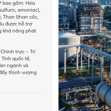
P bao gồm: Hóa
 sulfuric, amoniac),
 Than (than cốc,
 đều được hỗ trợ
g khả năng phát
 Chính trực – Trí
 Tính quốc tế,
oàn ngành và
 đẩy thịnh vượng