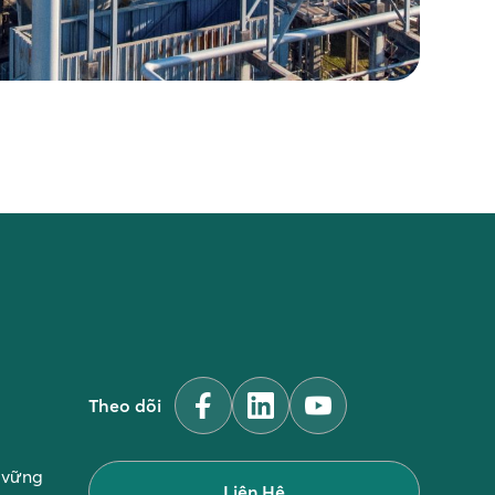
Theo dõi
n vững
Liên Hệ