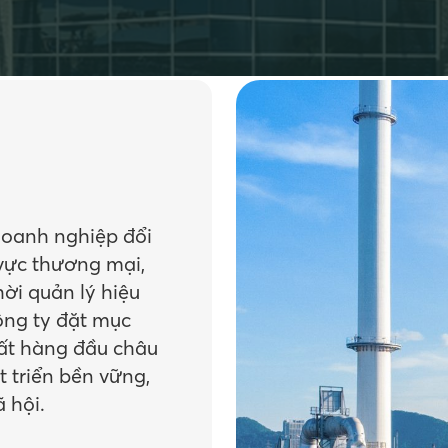
doanh nghiệp đổi
 vực thương mại,
hời quản lý hiệu
ông ty đặt mục
hất hàng đầu châu
t triển bền vững,
 hội.