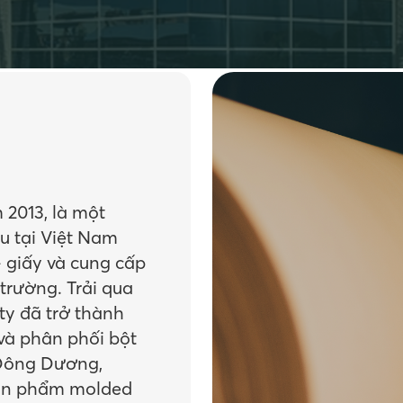
 2013, là một
u tại Việt Nam
– giấy và cung cấp
 trường. Trải qua
ty đã trở thành
và phân phối bột
 Đông Dương,
sản phẩm molded