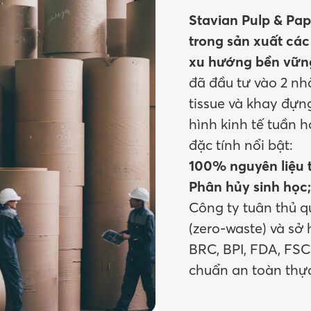
Stavian Pulp & Pap
trong sản xuất các
xu hướng bền vững
đã đầu tư vào 2 n
tissue và khay đựn
hình kinh tế tuần 
đặc tính nổi bật:
100% nguyên liệu t
Phân hủy sinh học
Công ty tuân thủ q
(zero-waste) và sở
BRC, BPI, FDA, FS
chuẩn an toàn thự