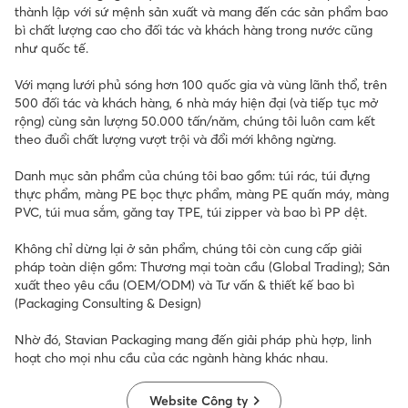
thành lập với sứ mệnh sản xuất và mang đến các sản phẩm bao
bì chất lượng cao cho đối tác và khách hàng trong nước cũng
như quốc tế.
Với mạng lưới phủ sóng hơn 100 quốc gia và vùng lãnh thổ, trên
500 đối tác và khách hàng, 6 nhà máy hiện đại (và tiếp tục mở
rộng) cùng sản lượng 50.000 tấn/năm, chúng tôi luôn cam kết
theo đuổi chất lượng vượt trội và đổi mới không ngừng.
Danh mục sản phẩm của chúng tôi bao gồm: túi rác, túi đựng
thực phẩm, màng PE bọc thực phẩm, màng PE quấn máy, màng
PVC, túi mua sắm, găng tay TPE, túi zipper và bao bì PP dệt.
Không chỉ dừng lại ở sản phẩm, chúng tôi còn cung cấp giải
pháp toàn diện gồm: Thương mại toàn cầu (Global Trading); Sản
xuất theo yêu cầu (OEM/ODM) và Tư vấn & thiết kế bao bì
(Packaging Consulting & Design)
Nhờ đó, Stavian Packaging mang đến giải pháp phù hợp, linh
hoạt cho mọi nhu cầu của các ngành hàng khác nhau.
Website Công ty