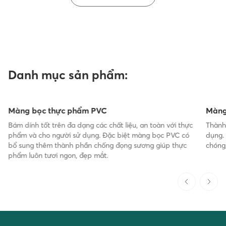
Danh mục sản phẩm:
Màng bọc thực phẩm PVC
Màng
Bám dính tốt trên đa dạng các chất liệu, an toàn với thực
Thành
phẩm và cho người sử dụng. Đặc biệt màng bọc PVC có
dụng.
bổ sung thêm thành phần chống đọng sương giúp thực
chóng
phẩm luôn tươi ngon, đẹp mắt.