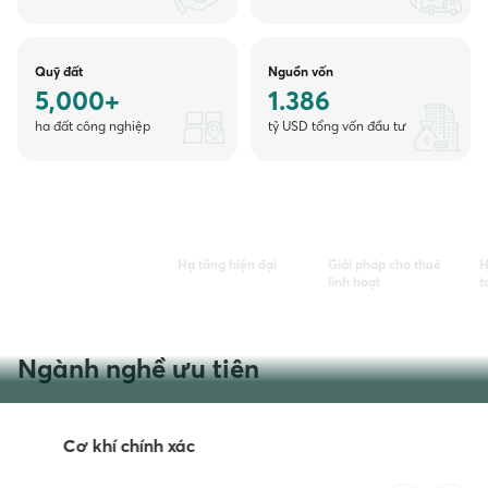
Quỹ đất
Nguồn vốn
5,000+
1.386
ha đất công nghiệp
tỷ USD tổng vốn đầu tư
Vị trí chiến lược
Hạ tầng hiện đại
Giải pháp cho thuê
H
Vị trí chiến lược
linh hoạt
t
Thế mạnh cốt lõi:
Ngành nghề ưu tiên
Cơ khí chính xác
Hàng