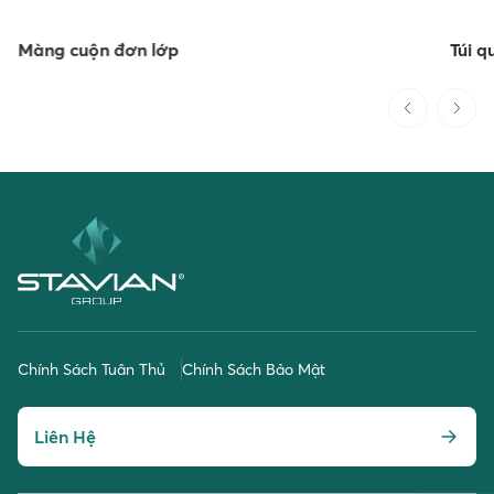
Màng cuộn đơn lớp
Túi q
Chính Sách Tuân Thủ
Chính Sách Bảo Mật
Liên Hệ