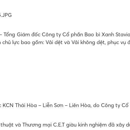
 – Tổng Giám đốc Công ty Cổ phần Bao bì Xanh Stavian
 chủ lực bao gồm: Vải dệt và Vải không dệt, phục vụ 
uộc KCN Thái Hòa – Liễn Sơn – Liên Hòa, do Công ty C
huật và Thương mại C.E.T giàu kinh nghiệm đã xây dự