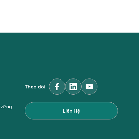
Theo dõi
n vững
Liên Hệ