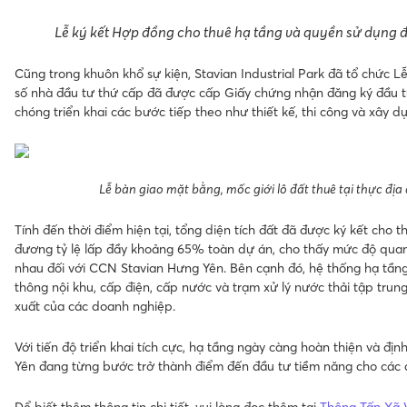
Lễ ký kết Hợp đồng cho thuê hạ tầng và quyền sử dụng 
Cũng trong khuôn khổ sự kiện, Stavian Industrial Park đã tổ chức L
số nhà đầu tư thứ cấp đã được cấp Giấy chứng nhận đăng ký đầu tư
chóng triển khai các bước tiếp theo như thiết kế, thi công và xây 
Lễ bàn giao mặt bằng, mốc giới lô đất thuê tại thực đị
Tính đến thời điểm hiện tại, tổng diện tích đất đã được ký kết cho 
đương tỷ lệ lấp đầy khoảng 65% toàn dự án, cho thấy mức độ qua
nhau đối với CCN Stavian Hưng Yên. Bên cạnh đó, hệ thống hạ tần
thông nội khu, cấp điện, cấp nước và trạm xử lý nước thải tập tru
xuất của các doanh nghiệp.
Với tiến độ triển khai tích cực, hạ tầng ngày càng hoàn thiện và đ
Yên đang từng bước trở thành điểm đến đầu tư tiềm năng cho các 