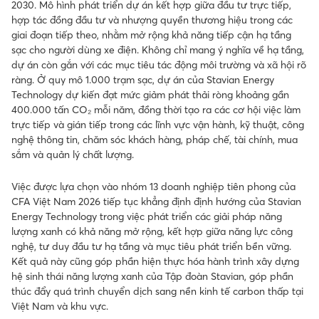
2030. Mô hình phát triển dự án kết hợp giữa đầu tư trực tiếp,
hợp tác đồng đầu tư và nhượng quyền thương hiệu trong các
giai đoạn tiếp theo, nhằm mở rộng khả năng tiếp cận hạ tầng
sạc cho người dùng xe điện. Không chỉ mang ý nghĩa về hạ tầng,
dự án còn gắn với các mục tiêu tác động môi trường và xã hội rõ
ràng. Ở quy mô 1.000 trạm sạc, dự án của Stavian Energy
Technology dự kiến đạt mức giảm phát thải ròng khoảng gần
400.000 tấn CO₂ mỗi năm, đồng thời tạo ra các cơ hội việc làm
trực tiếp và gián tiếp trong các lĩnh vực vận hành, kỹ thuật, công
nghệ thông tin, chăm sóc khách hàng, pháp chế, tài chính, mua
sắm và quản lý chất lượng.
Việc được lựa chọn vào nhóm 13 doanh nghiệp tiên phong của
CFA Việt Nam 2026 tiếp tục khẳng định định hướng của Stavian
Energy Technology trong việc phát triển các giải pháp năng
lượng xanh có khả năng mở rộng, kết hợp giữa năng lực công
nghệ, tư duy đầu tư hạ tầng và mục tiêu phát triển bền vững.
Kết quả này cũng góp phần hiện thực hóa hành trình xây dựng
hệ sinh thái năng lượng xanh của Tập đoàn Stavian, góp phần
thúc đẩy quá trình chuyển dịch sang nền kinh tế carbon thấp tại
Việt Nam và khu vực.