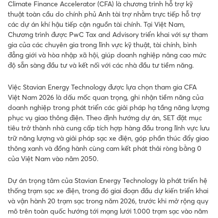
Climate Finance Accelerator (CFA) là chương trình hỗ trợ kỹ
thuật toàn cầu do chính phủ Anh tài trợ nhằm trực tiếp hỗ trợ
các dự án khí hậu tiếp cận nguồn tài chính. Tại Việt Nam,
Chương trình được PwC Tax and Advisory triển khai với sự tham
gia của các chuyên gia trong lĩnh vực kỹ thuật, tài chính, bình
đẳng giới và hòa nhập xã hội, giúp doanh nghiệp nâng cao mức
độ sẵn sàng đầu tư và kết nối với các nhà đầu tư tiềm năng.
Việc Stavian Energy Technology được lựa chọn tham gia CFA
Việt Nam 2026 là dấu mốc quan trọng, ghi nhận tiềm năng của
doanh nghiệp trong phát triển các giải pháp hạ tầng năng lượng
phục vụ giao thông điện. Theo định hướng dự án, SET đặt mục
tiêu trở thành nhà cung cấp tích hợp hàng đầu trong lĩnh vực lưu
trữ năng lượng và giải pháp sạc xe điện, góp phần thúc đẩy giao
thông xanh và đồng hành cùng cam kết phát thải ròng bằng 0
của Việt Nam vào năm 2050.
Dự án trọng tâm của Stavian Energy Technology là phát triển hệ
thống trạm sạc xe điện, trong đó giai đoạn đầu dự kiến triển khai
và vận hành 20 trạm sạc trong năm 2026, trước khi mở rộng quy
mô trên toàn quốc hướng tới mạng lưới 1.000 trạm sạc vào năm