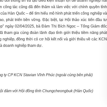
o đổi thông tin và tạo điều kiện thuận lợi để doanh nghiệp hai
n công tác cũng đã đến thăm và làm việc với chính quyền tỉnh
 của Hàn Quốc – để tìm hiểu mô hình phát triển công nghiệp và
, phát triển bền vững. Đặc biệt, tại Hội thảo xúc tiến đầu tư
ệp” ngày 02/04/2025, bà Đàm Thị Bích Ngọc – Tổng Giám đốc
 tham gia cùng đoàn lãnh đạo tỉnh giới thiệu tiềm năng phát
g nghiệp, đồng thời có cơ hội kết nối và giới thiệu về các KCN
 và doanh nghiệp tham dự.
 ty CP KCN Stavian Vĩnh Phúc (ngoài cùng bên phải)
 hội đàm với Hội đồng tỉnh Chungcheongbuk (Hàn Quốc)