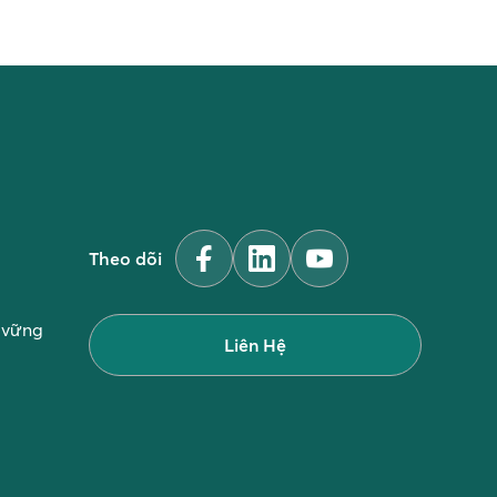
Theo dõi
n vững
Liên Hệ